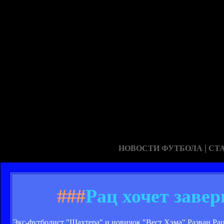
|
НОВОСТИ ФУТБОЛА
СТ
###
Рац хочет заве
Экс-футболист "Шахтера" и новичок "Вест Хэма" Разван Рац