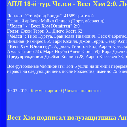
АПЛ 18-й тур. Челси - Вест Хэм 2:0. 
Лондон. "Стэмфорд Бридж". 41589 зрителей
Главный арбитр: Майкл Оливер (Нортумберленд)
"Челси" - "Вест Хэм Юнайтед" 2:0
Голы:
Джон Терри 31, Диего Коста 62
"Челси":
Тибо Куртуа, Бранислав Иванович, Сеск Фабрегас,
Виллиан (Рамирес 86), Гари Кэхилл, Джон Терри, Сезар Асп
"Вест Хэм Юнайтед":
Адриан, Уинстон Рид, Аарон Крессве
Амальфитано 74), Марк Ноубл (Алекс Сонг 59), Карл Дженк
Предупреждения:
Джеймс Коллинз 28, Аарон Крессвел 33, 
Все футбольные Чемпионаты Топ-5 ушли на зимний перерыв.
играют на следующий день после Рождества, именно 26-о д
10.03.2015 |
Комментарии: 0
|
Читать полностью
Вест Хэм подписал полузащитника А